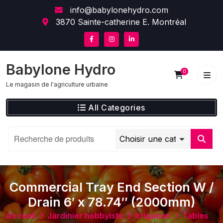
Skip
content
info@babylonehydro.com
to
3870 Sainte-catherine E. Montréal
content
Babylone Hydro
0
Le magasin de l'agriculture urbaine
All Categories
Commercial Tray End Section W /
Drain 6′ x 78.74″ (2000mm)
Accueil
Jardinier hobbyiste
Irrigation
Tables