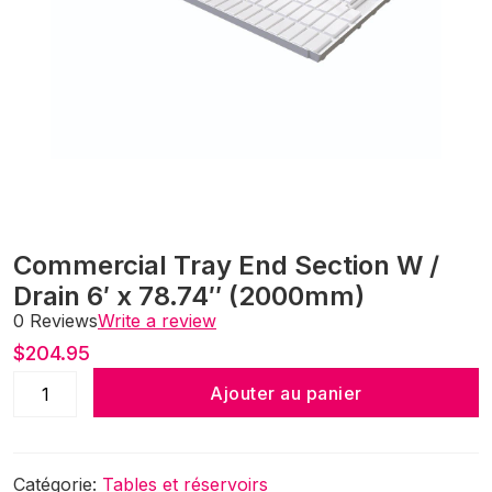
Commercial Tray End Section W /
Drain 6′ x 78.74″ (2000mm)
0 Reviews
Write a review
$
204.95
quantité de
Ajouter au panier
Commercial
Tray End
Section W /
Catégorie:
Tables et réservoirs
Drain 6' x