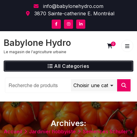
Skip
content
info@babylonehydro.com
to
3870 Sainte-catherine E. Montréal
content
Babylone Hydro
0
Le magasin de l'agriculture urbaine
All Categories
Archives:
Accueil
Jardinier hobbyiste
Semences Schuler's