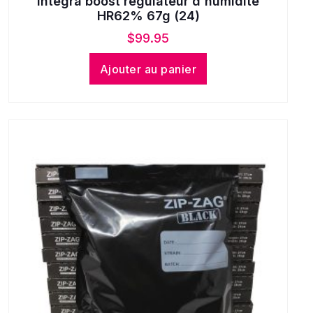
Integra boost régulateur d'humidité
HR62% 67g (24)
$
99.95
Ajouter au panier