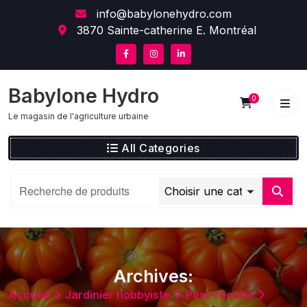
Skip
content
info@babylonehydro.com
to
3870 Sainte-catherine E. Montréal
content
Babylone Hydro
0
Le magasin de l'agriculture urbaine
All Categories
Archives:
Accueil
Jardinier hobbyiste
Post-récolte