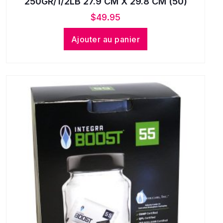
250GR/1/2LB 27.9 CM X 29.8 CM (50)
$
49.95
Ajouter au panier