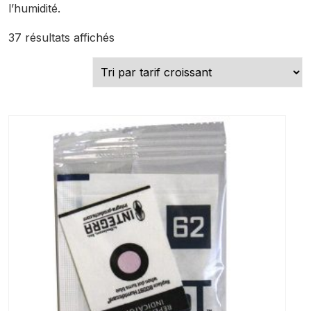
l’humidité.
Trié
37 résultats affichés
par
prix
croissant