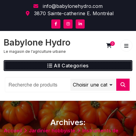
Skip
content
info@babylonehydro.com
to
3870 Sainte-catherine E. Montréal
content
Babylone Hydro
0
Le magasin de l'agriculture urbaine
All Categories
Archives:
Accueil
Jardinier hobbyiste
Instruments de