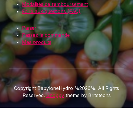
Modalités de remboursement
Foire aux questions (FAQ)
Panier
Passez la commande
Mes produits
Copyright BabyloneHydro %2026%. All Rights
Reserved.
Shoppy
theme by Britetechs