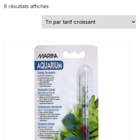
Trié
9 résultats affichés
par
prix
croissant