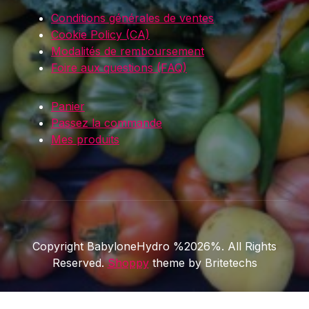
Conditions générales de ventes
Cookie Policy (CA)
Modalités de remboursement
Foire aux questions (FAQ)
Panier
Passez la commande
Mes produits
Copyright BabyloneHydro %2026%. All Rights
Reserved.
Shoppy
theme by Britetechs