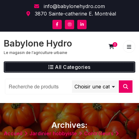
Skip
content
info@babylonehydro.com
to
3870 Sainte-catherine E. Montréal
content
Babylone Hydro
0
Le magasin de l'agriculture urbaine
All Categories
Archives:
Accueil
Jardinier hobbyiste
Contrôleurs