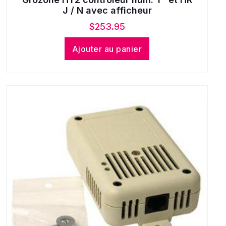
J / N avec afficheur
$
253.95
Ajouter au panier