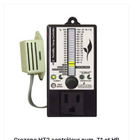
Grozone HT2 contrôleur num. T° et HR