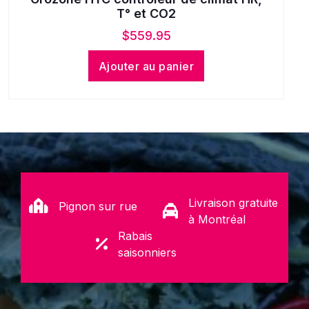
T° et CO2
$
559.95
Ajouter au panier
Livraison gratuite
Pignon sur rue
à Montréal
Rabais
saisonniers