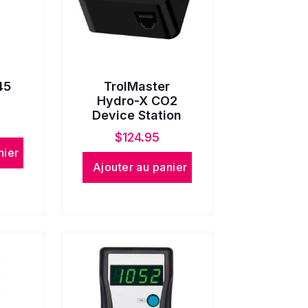
45
TrolMaster
Hydro-X CO2
Device Station
$
124.95
nier
Ajouter au panier