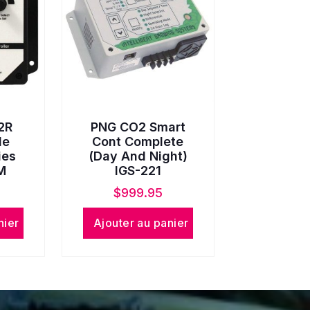
2R
PNG CO2 Smart
de
Cont Complete
ies
(Day And Night)
M
IGS-221
$
999.95
nier
Ajouter au panier