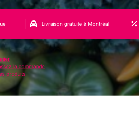
rue
Livraison gratuite à Montréal
nier
assez la commande
s produits
ght BabyloneHydro %2026%. All Rights Reserved.
Shoppy
etechs