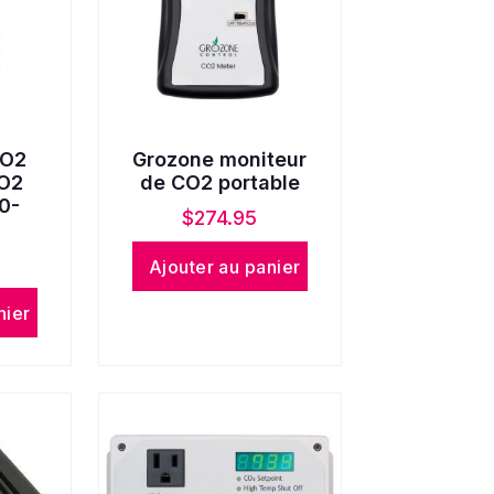
CO2
Grozone moniteur
CO2
de CO2 portable
 0-
$
274.95
Ajouter au panier
nier