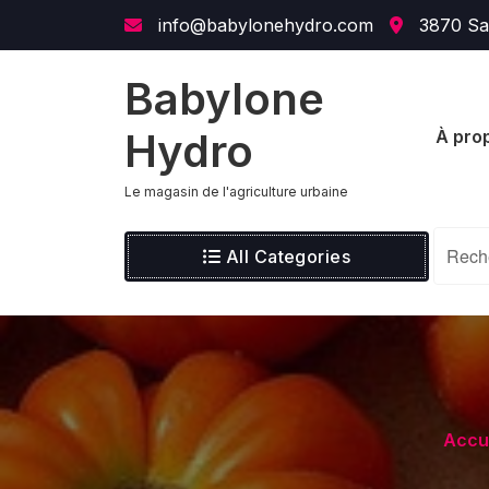
Skip
content
info@babylonehydro.com
3870 Sai
to
content
Babylone
Hydro
À pro
Le magasin de l'agriculture urbaine
All Categories
Accu