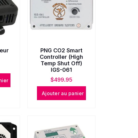
eur
PNG CO2 Smart
Controller (High
Temp Shut Off)
IGS-061
$
499.95
nier
Ajouter au panier