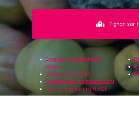
Pignon sur 
Conditions générales de
Pa
ventes
P
Cookie Policy (CA)
Me
Modalités de remboursement
Foire aux questions (FAQ)
Copyri
by Brit