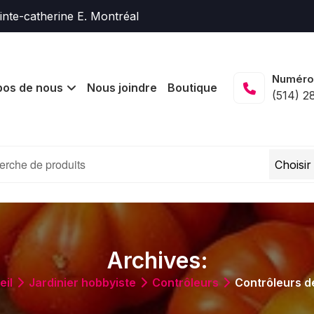
nte-catherine E. Montréal
Numéro
pos de nous
Nous joindre
Boutique
(514) 2
Archives:
eil
Jardinier hobbyiste
Contrôleurs
Contrôleurs d