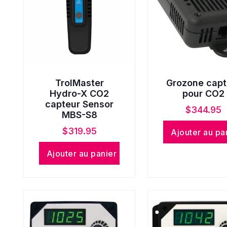
TrolMaster
Grozone capt
Hydro-X CO2
pour CO2
capteur Sensor
$
344.95
MBS-S8
$
319.95
Ajouter au pa
Ajouter au panier