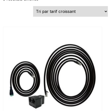
par
prix
croissant