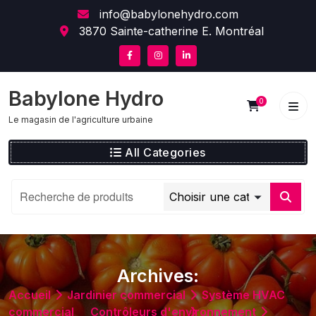
Skip
content
info@babylonehydro.com
to
3870 Sainte-catherine E. Montréal
content
Babylone Hydro
0
Le magasin de l'agriculture urbaine
All Categories
Archives:
Accueil
Jardinier commercial
Système HVAC
commercial
Contrôleurs d'environnement