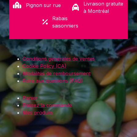
Livraison gratuite
Pignon sur rue
à Montréal
Rabais
saisonniers
Conditions générales de ventes
Cookie Policy (CA)
Modalités de remboursement
Foire aux questions (FAQ)
Panier
Passez la commande
Mes produits