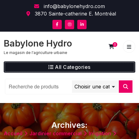
Skip
content
info@babylonehydro.com
to
3870 Sainte-catherine E. Montréal
content
Babylone Hydro
0
Le magasin de l'agriculture urbaine
All Categories
Archives:
Accueil
Jardinier commercial
Irrigation