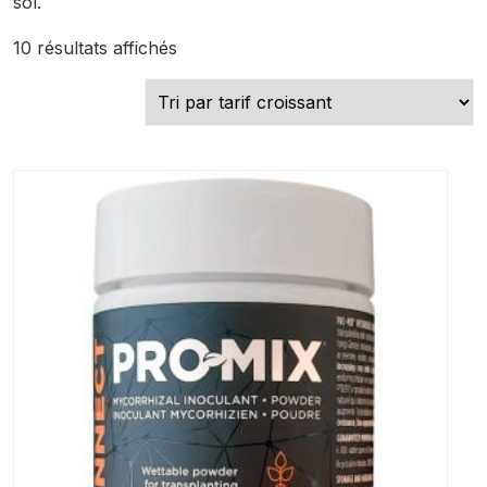
sol.
Trié
10 résultats affichés
par
prix
croissant