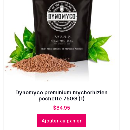
Dynomyco preminium mychorhizien
pochette 750G (1)
$
84.95
Ajouter au panier