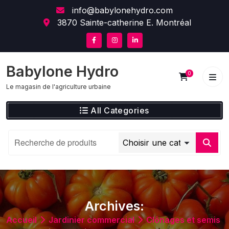
Skip
content
info@babylonehydro.com
to
3870 Sainte-catherine E. Montréal
content
Babylone Hydro
0
Le magasin de l'agriculture urbaine
All Categories
Archives:
Accueil
Jardinier commercial
Clônages et semis