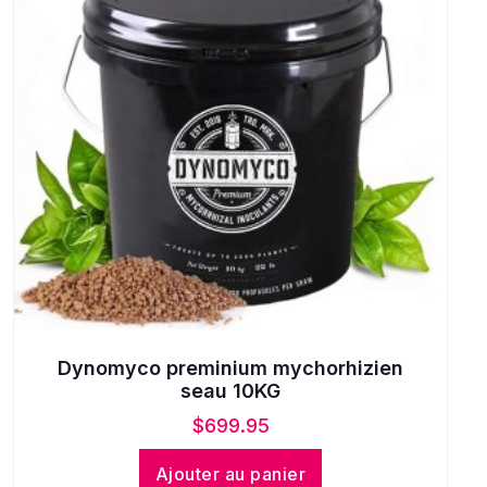
Dynomyco preminium mychorhizien
seau 10KG
$
699.95
Ajouter au panier