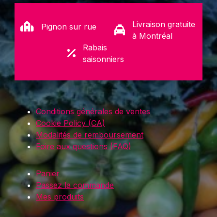
Livraison gratuite
Pignon sur rue
à Montréal
Rabais
saisonniers
Conditions générales de ventes
Cookie Policy (CA)
Modalités de remboursement
Foire aux questions (FAQ)
Panier
Passez la commande
Mes produits